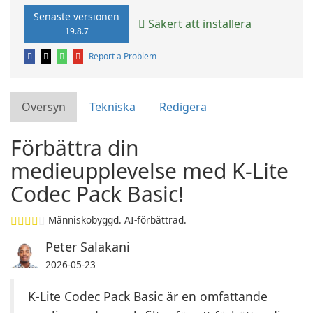
Senaste versionen
Säkert att installera
19.8.7
Report a Problem
Översyn
Tekniska
Redigera
Förbättra din
medieupplevelse med K-Lite
Codec Pack Basic!
Människobyggd. AI-förbättrad.
Peter Salakani
2026-05-23
K-Lite Codec Pack Basic är en omfattande