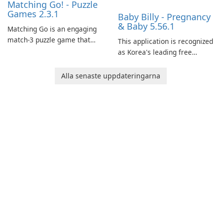
Matching Go! - Puzzle
Games 2.3.1
Baby Billy - Pregnancy
& Baby 5.56.1
Matching Go is an engaging
match-3 puzzle game that
This application is recognized
invites players to join Chloe
as Korea's leading free
and her charming corgi,
platform for pregnancy and
Ollie, on an adventurous
baby tracking, offering
Alla senaste uppdateringarna
journey across diverse
essential healthcare tips and
landscapes.
doctor-approved articles.