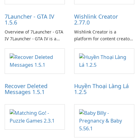
7Launcher - GTA IV
Wishlink Creator
1.5.6
2.77.0
Overview of 7Launcher - GTA
Wishlink Creator is a
IV 7Launcher - GTA IV is a
platform for content creators
specialized software
designed to monetize their
application designed to
work through built-in brand
optimize the gaming
partnerships and integrated
experience for Grand Theft
tools for content distribution
Auto IV.
and audience engagement.
Recover Deleted
Huyền Thoại Làng Lá
Messages 1.5.1
1.2.5