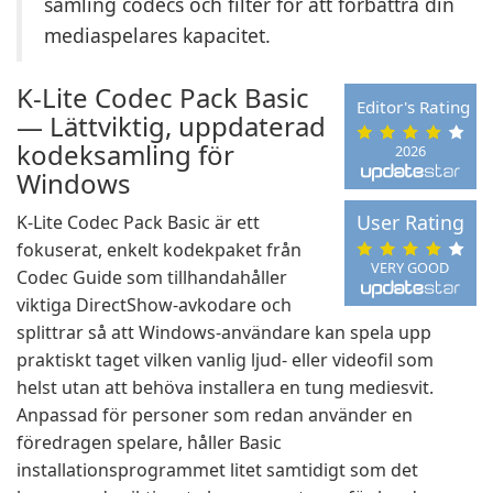
samling codecs och filter för att förbättra din
mediaspelares kapacitet.
K-Lite Codec Pack Basic
Editor's Rating
— Lättviktig, uppdaterad
kodeksamling för
2026
Windows
User Rating
K-Lite Codec Pack Basic är ett
fokuserat, enkelt kodekpaket från
VERY GOOD
Codec Guide som tillhandahåller
viktiga DirectShow-avkodare och
splittrar så att Windows-användare kan spela upp
praktiskt taget vilken vanlig ljud- eller videofil som
helst utan att behöva installera en tung mediesvit.
Anpassad för personer som redan använder en
föredragen spelare, håller Basic
installationsprogrammet litet samtidigt som det