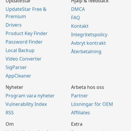
UpdateStar
Hjälp & feedback
UpdateStar Free &
DMCA
Premium
FAQ
Drivers
Kontakt
Product Key Finder
Integritetspolicy
Password Finder
Avbryt kontrakt
Local Backup
Återbetalning
Video Converter
SigParser
AppCleaner
Nyheter
Arbeta hos oss
Program vara nyheter
Partner
Vulnerability Index
Lösningar för OEM
RSS
Affiliates
Om
Extra