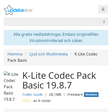
☰
Alla gratis nedladdningar. Endast originalfiler.
Viruskontrollerad och säker.
Hemma
Ljud och Multimedia
K-Lite Codec
Pack Basic
K-Lite Codec Pack
Basic 19.8.7
Codec Guide
❘
28,1MB
❘
Freeware
Windows
av
9
röster