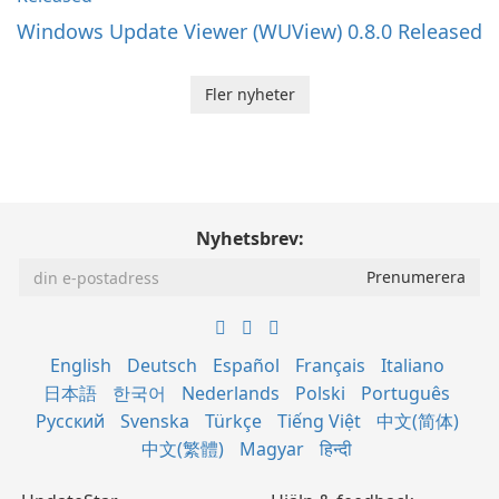
Windows Update Viewer (WUView) 0.8.0 Released
Fler nyheter
Nyhetsbrev:
English
Deutsch
Español
Français
Italiano
日本語
한국어
Nederlands
Polski
Português
Русский
Svenska
Türkçe
Tiếng Việt
中文(简体)
中文(繁體)
Magyar
हिन्दी