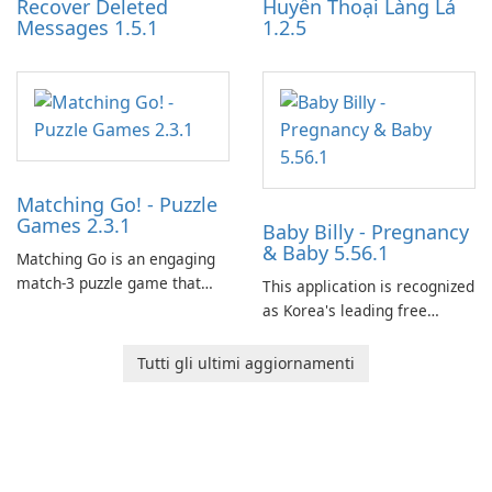
Recover Deleted
Huyền Thoại Làng Lá
Messages 1.5.1
1.2.5
Matching Go! - Puzzle
Games 2.3.1
Baby Billy - Pregnancy
& Baby 5.56.1
Matching Go is an engaging
match-3 puzzle game that
This application is recognized
invites players to join Chloe
as Korea's leading free
and her charming corgi,
platform for pregnancy and
Ollie, on an adventurous
baby tracking, offering
Tutti gli ultimi aggiornamenti
journey across diverse
essential healthcare tips and
landscapes.
doctor-approved articles.