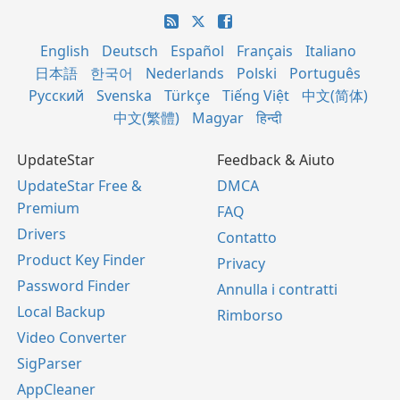
English
Deutsch
Español
Français
Italiano
日本語
한국어
Nederlands
Polski
Português
Русский
Svenska
Türkçe
Tiếng Việt
中文(简体)
中文(繁體)
Magyar
हिन्दी
UpdateStar
Feedback & Aiuto
UpdateStar Free &
DMCA
Premium
FAQ
Drivers
Contatto
Product Key Finder
Privacy
Password Finder
Annulla i contratti
Local Backup
Rimborso
Video Converter
SigParser
AppCleaner