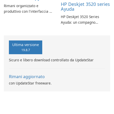
HP Deskjet 3520 series
Rimani organizzato e
Ayuda
produttivo con l'interfaccia a
HP Deskjet 3520 Series
schede di Stardock Groupy
Ayuda: un compagno
per le applicazioni Windows.
affidabile per la stampa
Ultima versione
19.8.7
Sicuro e libero download controllato da UpdateStar
Rimani aggiornato
con UpdateStar freeware.