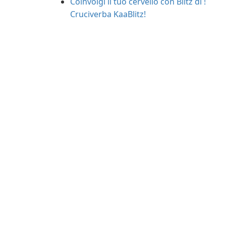
Coinvolgi il tuo cervello con Blitz di !
Cruciverba KaaBlitz!