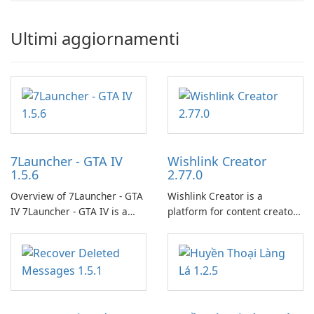
Ultimi aggiornamenti
7Launcher - GTA IV
Wishlink Creator
1.5.6
2.77.0
Overview of 7Launcher - GTA
Wishlink Creator is a
IV 7Launcher - GTA IV is a
platform for content creators
specialized software
designed to monetize their
application designed to
work through built-in brand
optimize the gaming
partnerships and integrated
experience for Grand Theft
tools for content distribution
Auto IV.
and audience engagement.